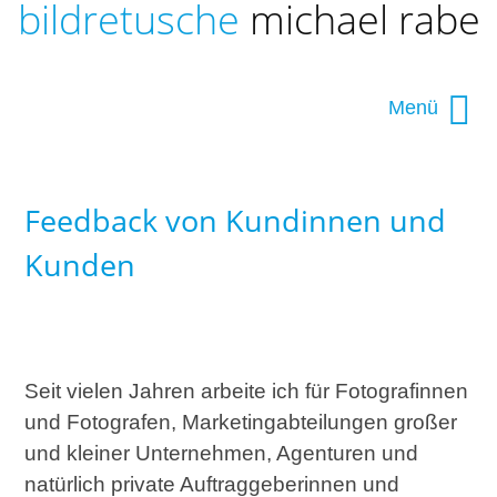
bildretusche
michael rabe
Navigation
|
Seiteninhalt
|
Menü
|
|
Navigation überspringen
Bildbearbeitung
|
Feedback von Kundinnen und
Leistungen Bildbearbeitung und Bildretusche
Kunden
|
Ihr Auftrag
|
Kontakt
Seit vielen Jahren arbeite ich für Fotografinnen
|
Über ...
und Fotografen, Marketingabteilungen großer
und kleiner Unternehmen, Agenturen und
natürlich private Auftraggeberinnen und