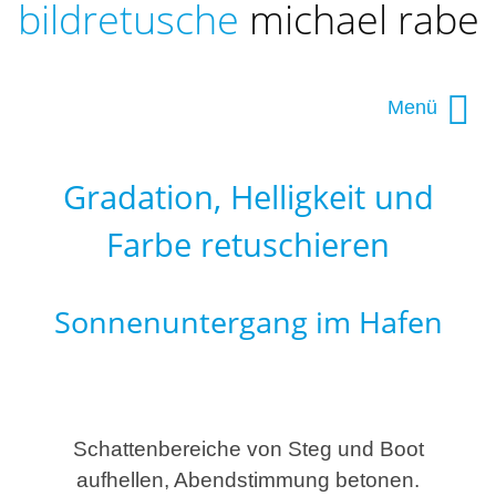
bildretusche
michael rabe
Navigation
|
Seiteninhalt
|
Menü
|
|
Navigation überspringen
Bildbearbeitung
Gradation, Helligkeit und
|
Leistungen Bildbearbeitung und Bildretusche
Farbe retuschieren
|
Ihr Auftrag
Sonnenuntergang im Hafen
|
Kontakt
|
Über ...
Schattenbereiche von Steg und Boot
aufhellen, Abendstimmung betonen.