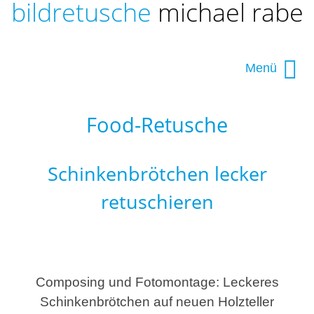
bildretusche
michael rabe
Navigation
|
Seiteninhalt
|
Menü
|
|
Navigation überspringen
Bildbearbeitung
Food-Retusche
|
Leistungen Bildbearbeitung und Bildretusche
Schinkenbrötchen lecker
|
Ihr Auftrag
retuschieren
|
Kontakt
|
Über ...
Composing und Fotomontage: Leckeres
Schinkenbrötchen auf neuen Holzteller